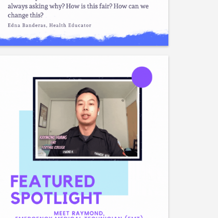
Me gusta
Guardar
Compartir
Gladeo_Oficial
Hace 21 horas
The Crucible ofrece una amplia variedad de
cursos sobre madera, metales, electrónica y
soldadura (18 departamentos