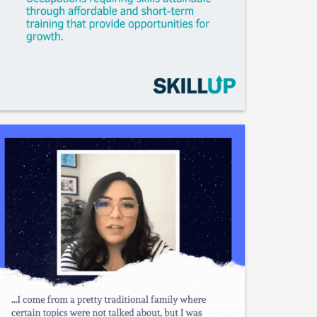
Me gusta
Guardar
Compartir
Universidad de California en Berkeley
Hace 3 horas
Requisitos necesarios: • Haber obtenido el
título de bachillerato o un Diploma de
Educación General y contar con