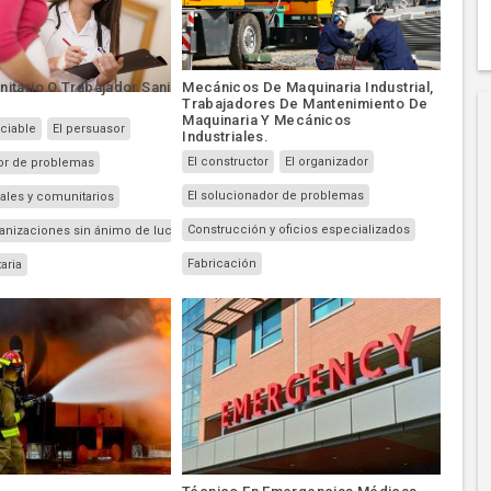
itario O Trabajador Sanitario
Mecánicos De Maquinaria Industrial,
Trabajadores De Mantenimiento De
Maquinaria Y Mecánicos
ciable
El persuasor
Industriales.
El constructor
El organizador
or de problemas
El solucionador de problemas
iales y comunitarios
Construcción y oficios especializados
Gobierno, organizaciones sin ánimo de lucro y servicios públicos
Fabricación
aria