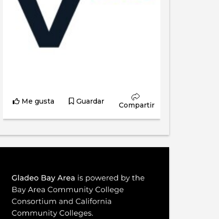
Me gusta
Guardar
Compartir
Gladeo_Oficial
Hace 3 horas
¡OFERTA DE EMPLEO! CNC: Este puesto
contribuye a la puesta en marcha de un
taller de mecanizado y actúa como mentor