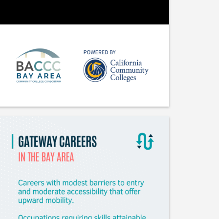
Me gusta
Guardar
Compartir
Gladeo_Oficial
Hace 3 horas
¡OFERTA DE EMPLEO! Operarios de
máquinas CNC