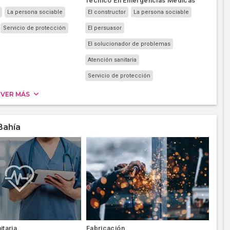
Técnico En Emergencias Médicas
La persona sociable
El constructor
La persona sociable
Servicio de protección
El persuasor
El solucionador de problemas
Atención sanitaria
Servicio de protección
VER MÁS
Bahía
itaria
Fabricación