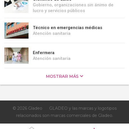
Gobierno, organizaciones sin ánimo de
lucro y servicios públicos
Técnico en emergencias médicas
Atención sanitaria
Enfermera
Atención sanitaria
MOSTRAR MÁS
© 2026 Gladeo
GLADEO y las marcas y logotipos
relacionados son marcas comerciales de Gladeo.