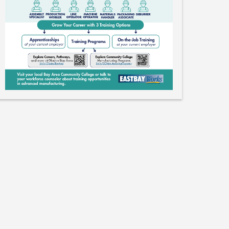
Me gusta
Guardar
Compartir
Laboratorio Nacional Lawrence Livermore
12 de febrero de 2026
«Ciencia los sábados» es un ciclo de
conferencias científicas dirigido a alumnos
de secundaria y bachillerato.