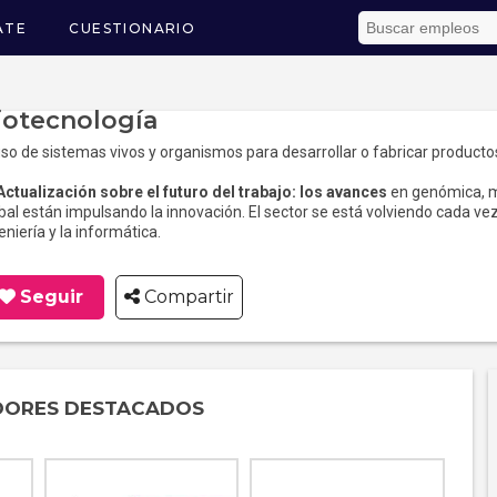
ATE
CUESTIONARIO
ón
iotecnología
uso de sistemas vivos y organismos para desarrollar o fabricar productos
Actualización sobre el futuro del trabajo: los avances
en genómica, m
bal están impulsando la innovación. El sector se está volviendo cada vez 
eniería y la informática.
Seguir
Compartir
DORES DESTACADOS