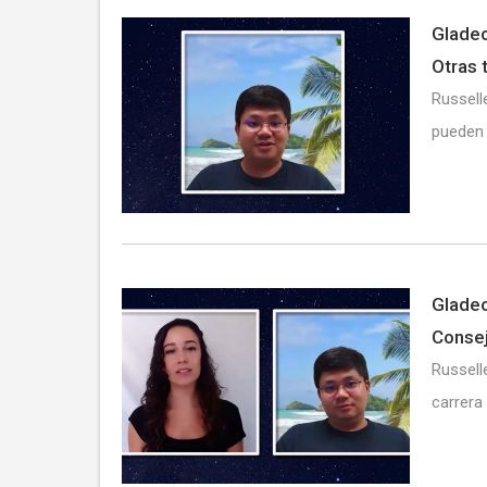
Gladeo
Otras 
Russell
pueden 
Gladeo
Conse
Russell
carrera