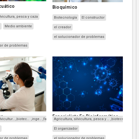
cuático
Bioquímico
ilvicultura, pesca y caza
Biotecnología
El constructor
a
Medio ambiente
el creador
el solucionador de problemas
dor de problemas
ro
Especialista En Bioinformática
Agricultura, silvicultura, pesca y caza
,
biotecnología
,
ingeniería
,
fabricación
.
Agricultura, silvicultura, pesca y caza
,
biotecnología
r
El organizador
dor de problemas
el solucionador de problemas