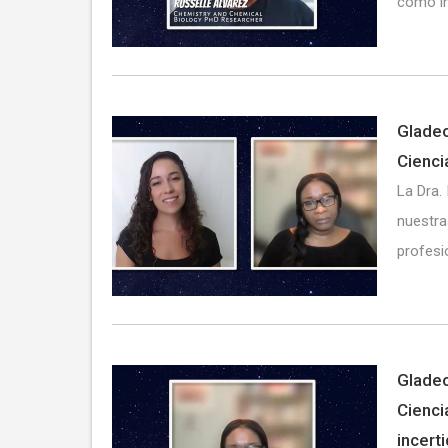
como in
Gladeo
Cienci
La Dra.
nuestra
profesi
Gladeo
Ciencia
incert