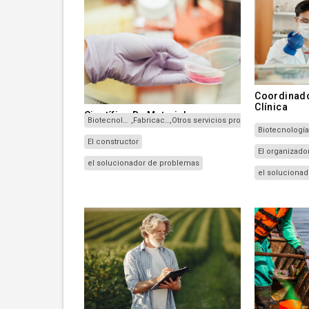
Coordinado
Clínica
Científico De Materiales
Biotecnología
,
Fabricación
,
Otros servicios profesionales
Biotecnologí
El constructor
El organizado
el solucionador de problemas
el soluciona