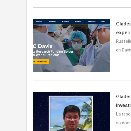
Gladeo
experi
Russell
en Davi
Gladeo
invest
La repo
su doct